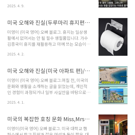
해, 그러나 바다는 냉혹했다: 배는 희망이 아니라
인 할 것 없이 몸집이 큰 사람들이 많다는 것도 흔
2025. 4. 9.
위험한 도박에 가까웠습니다.먹을 것이 없어 떠
히 떠올리는 이미지 중 하나일 거예요. 특히 여름
난 그들에게 바다는 단순한 탈출구가 아니었습니
이면 짧은 반바지에 탱크탑 같은 편한 옷차림으
다.좁고 습한 선창, 악취와 병이 가득한 공간..
로 다니는 모습도 익숙하죠. 그런데, 혹시 이런 미
미국 오해와 진실(두루마리 휴지편)/미국인들이 생각하는 화장실 휴지(Toilet paper)의 진실/ 한국과 미국의 문화 차이!
국에서도 비행기 탈 때는 옷차림에 제한이 있다
는 사실, 들어보신 적 있으신가요? 사실 항공사마
미영이 (미국 영어) 오빠 블로그. 휴지는 일상생
다 세부 규정은 조금씩 다르지만,노출이 지나치
활에서 없어서는 안 될 필수 생필품입니다. 가수
거나 부적절하다고 판단되는 복장을 입고 비행기
김종국이 휴지를 재활용하고 아껴 쓰는 모습이
를 타려는 경우,게이트에서 항공사 직원이 다가
여러 방송에서 소개된 적이 있죠.한국에서는 화
2025. 4. 2.
와 조심스럽게 말을 걸 수도 있고,심지어는 비행
장실 휴지를 식탁에서 사용하는 것이 익숙한 문
기 안에서 승무원이 직접 다가와 주의를 주거나
화예요. 집에서는 물론이고, 식당에서도 두루마
탑승 제한을 통보할 수도 있어요. “죄송하지만,
리 휴지를 쓱 끊어 입이나 손을 닦는 모습을 흔히
미국 오해와 진실(미국 아파트 편)/연예인은 미국 콘도 산다
고객..
볼 수 있습니다. 꽤 오랜 미국생활을 하는 우리집
이지만 우리집 역시 여느 한국 가정처럼 식탁에
미영이 (미국 영어) 오빠 블로그.며칠 전, 미국의
는 자주 두루마리 휴지가 놓여져 있습니다.한국
문화와 생활을 소개하는 글을 읽었는데, 개인적
가정과 다른 점이 있다면 두루마리 휴지를 사용
인 경험이 과정되거나 일부 사실만을 바탕으로
하면서도 미국인들처럼 약간은 찜찜함을 느끼기
한 내용이 많아서 실망하고 책을 덮은 적이 있습
2025. 4. 1.
도 하고 냅킨이나 티슈가 떨어져 놓지 못할 때만
니다문제는 이런 책들이 쉽게 눈에 띈다는 점입
식탁에서 등장한다는 점입니다.이 모습을 본 미
니다. 작가들의 미국 생활 이력을 살펴보면 대부
국인들은 아마 깜짝 놀랄 거예요.오늘은 미국인
분 4년 남짓하고 심지어 2년 정도의 거주 경험만
미국의 복잡한 호칭 문화 Miss,Mrs,Ms,Mr,Sir,Ma'am 중 당신은 누구일까
들이 식탁에서 두루마..
으로 책을 집필한 경우도 많습니다.물론 작가들
이 실제로 미국에서 생활했으니 거짓말이라고 할
미영이(미국 영어) 오빠 블로그. 미국 대학교 캠
수는 없지만, 그런 경험만으로 책을 내기로 한 출
퍼스에서 학교 직원과 젊은 여성과 둘이 짧은 대