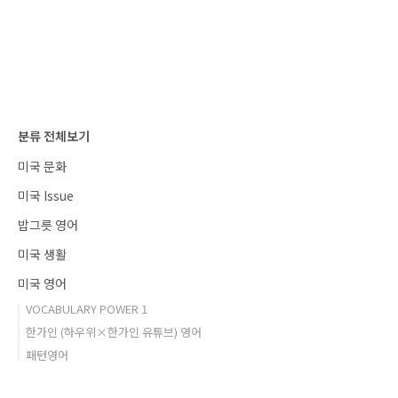
플로 직원이 직접 와 주문을 받는 방식인데, 주문
을 하면 직원은 계란 익힌 정도에 대해 물어본다.
미국이란 나라는 개인적인 취향을 무~~척 ,아니
지나치게 존중하는 나라인지라 이런 질문은 항상
질문에 속한다.How would you like your..
분류 전체보기
미국 문화
미국 Issue
밥그릇 영어
미국 생활
미국 영어
VOCABULARY POWER 1
한가인 (하우위×한가인 유튜브) 영어
패턴영어