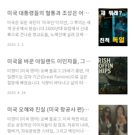
서 가장 잘사는 나라 중 하나인데,어째서 이렇게
약해 보이는 구조를 여전히 고수하고 있는 걸까
미국 대통령들의 혈통과 조상은 어디에서 왔을까?
요?혹시 목조 건물에만 있는 특별한 장점이 있어
서일까요? 아니면 우리가 잘 모르는 숨겨진 이유
미국은 모든 국민이 '미국인'이지만, 그 뿌리는 세
가 있는 걸까요?오늘은 이 질문에 대한 답을 찾기
계 곳곳에서 왔습니다.1600년대 유럽에서 신대
위해,미국이 왜 지금도 나무로 집을 짓는지 그 진
륙으로 건너온 청교도들, 노예선에 실려 강제로
짜 이유를 자세히 살펴보겠습니다.≣ 목차1. 🧱
이송된 아프리카인들, 그리고 더 나은 삶을 꿈꾸
2025. 5. 2.
미국 집, 왜 아직도 나무로 짓나?:사실 미국은 이
며 대서양을 건넌 수많은 이민자들.미국은 늘 새
미 100년 전부터 콘크리트, 벽돌, 철근 구조 건축
로운 사람들로 구성되어 왔고, 이러한 뿌리는 대
기술을 갖고 있었습니다.1900년초..
통령들의 혈통에서도 그대로 드러납니다.이번 포
미국을 바꾼 아일랜드 이민자들, 그들이 미국이다./세인트 패트릭스 데이 퍼레이드(St. Patrick's Day Parade)
스트에서는 미국 대통령들의 조상, 혈통, 이민 배
경을 통해미국이 진정한 '이민자의 나라'라는 사
미영이 (미국 영어) 오빠 블로그.19세기 중반, 아
실을 이야기해봅니다.≣ 목차1. 🧬 미국 대통령들
일랜드는 감자 기근(Great Famine)으로 깊은
의 대표적인 혈통 분류:1). 단일 혈통(잉글랜드
절망에 빠졌습니다. 식량이 바닥나고 삶의 터전
계):조지 워싱턴 (1대), 존 애덤스 (2대), 토마스
이 무너지자, 무려 100만 명에 달하는 사람들이
2025. 4. 24.
제퍼슨 (3대), 제임스 매디슨 (4대), 제임스 먼로
마지막 희망을 품고 미국으로 향했습니다.그들의
(5대) 등👉 모두 버지니아 등 동부에 정착한 초기
선택은 생존이자, 새로운 삶을 향한 도전이죠.그
잉글랜드계 이민자들의 후손..
렇게 시작된 이민 역사는 이제 7세대를 거치며 깊
미국 오해와 진실 (미국 항공사 편)/미국 항공사들은 승객의 복장(Dress code) 문제로 탑승을 거부/미국 승무원 엄격한 드레스코드 잣대/미국 항공사의 드레스코드가 있는 이유
이 뿌리를 내렸습니다. 이들은 단순한 후손이 아
니라, 아일랜드의 기억을 품은 미국의 현재입니
미영이 (미국 영어) 오빠 블로그. 미국 하면 떠오
다.오늘은 아일랜드계 미국인이 걸오온 7세대의
르는 상징적인 이미지들이 참 많죠. 자유의 나라,
여정을 따라가 봅니다.≣ 목차1. 생존을 향한 항
햄버거, 자유분방한 스타일, 그리고 백인이나 흑