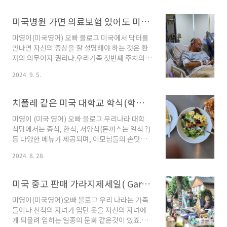
한 내용입니다.은행 이름 해당 웹 사이트 링크
이 지긋한 백인부인이 서 계셨어요그분 차례가
JPMorgan Chase (체이스 은행)h..
되자 갑자기 옷안에서 주섬주섬 볼펜이랑 종이를
미국병원 가면 의료보험 있어도 미국 병원비 천차만별인 이유 파혜쳐보기
꺼내시더군요. 그 종이는 수표다발(Check
Book)이었어요. 그때부터 뭔가 잘못된 것 같은
미영이(미국영어) 오빠 블로그 미국에서 닥터를
느낌~~~ 이 쏴아한 느낌은 뭐지? 계산원이 할머
만나면 자신의 증상을 잘 설명해야 하는 것은 환
니에게 지불해야 할 금액을 알려줬는데 ,수표장
자의 의무이자 권리다.우리가족 첫번째 주치의는
에 수표를 쓰시자 마자 설상가상으로 귀까지 잘
파란눈의 키 큰 백인의사였고, 두번째는 까먼 피
2024. 9. 5.
안들려셔서 계산원에게 금액을 다시 묻고 또 물
부의 친절한 흑인이었고, 세번째 주치의는 한국
어보셨어요. 게다가 그놈의 볼펜 은 왜 그렇게 자
과 인연이 있었던 잘생긴 백인 의사였다. 안타깝
주 잉크가 막히는지 , 한번 닦고 나고 ..
게 세번째 백인의사는 만난지 2년만에 심장마비
치폴레 같은 미국 대학교 학식(학교 식당) 은 어떤 메뉴가 나올까
로 죽었다.의사도 사람이지만 몇 주전에 봤던 사
람이 심장마비로 죽는다는 사실이 충격이었다.미
미영이 (미국 영어) 오빠 블로그.우리나라 대학
국 생활동안 주치의가 다른병원으로 가시거나
식당에서는 중식, 한식, 서양식(돈까스는 일식 ?)
죽어서 이별해 단절되는 인연은 한참동안 힘들게
등 다양한 메뉴가 제공되며, 이모님들의 손맛이
했다. 그래서 결국 병원에 대한 기억은 좋지 않은
매우 맛있기로 유명하다.사실 맛도 맛이지만 깨
2024. 8. 28.
것들뿐인 것 같다. 죽은 세번째 의사는 스몰토크
끗한 조리환경과 저렴한 가격의 학식은 외부인들
를 좋아하신 탓에 다른 일상 이야기를 하느라 막
에게도 사랑을 받고 있죠. 포항의 남서쪽에 주요
상 진료에 관한 질문을 잊은 적이 많다. 그 후로 병
도로 중 하나인 국도 7호선 근처에 있는 포항공과
미국 중고 판매 가라지제세일( Garage sale/Yard sale) 구경하기/ hand me down/ second hand 뜻
원에 갈때마다..
대학교는 아름다운 캠퍼스와 고급 레스토랑 같은
학교 식당이 참 인상 깊다.실제 포항 시민과 여행
미영이(미국영어)오빠 블로그 우리 나라는 가족
객들도 일부러 들러 학교 식당에서 식사를 하기
들이나 친척의 자녀가 입던 옷을 자신의 자녀에
도 한다.미국 대학교 식당은 어떨까? 오늘은 미국
게 되물려 입히는 일종의 문화 같은것이 있죠.제