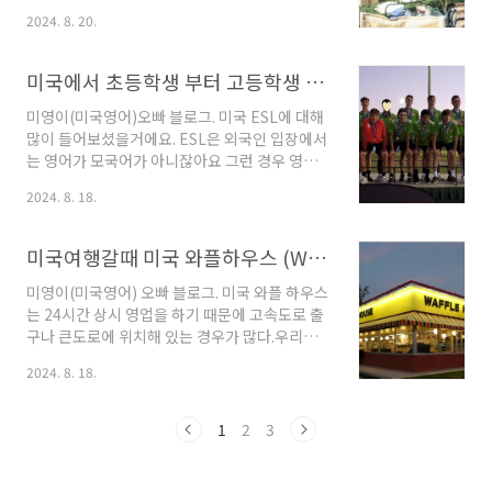
대학교 식당을 한번 둘러보자. 1. 학식 메뉴와 분
어린시절도 저학년까지 돈 절약을 위해 사촌 누
2024. 8. 20.
위기: 입구에서 돈내고 들어가면 무제한으로 먹
나들의 작아진 옷을 물려 입었습니다.그런게 딱
을 수 있는 뷔페식이다. 부모, 교직원, 지역 주민
히 싫었던 적은 없었지만 ^^; 누나들의 취향인지
모두 올 수 있다. 식당에는 샐러드바를 ..
이모의 취향인지 ...누나 옷들은 늘 핑크 핑크했고
미국에서 초등학생 부터 고등학생 ESL 패스까지 꿀팁보기/ 성인반 ESL
그로인해 가끔~살짝 감당이 어려웠다? 정도 ~~
어쨌든 쑥쑥 잘 커졌던 누나들 덕분에 우리집도
미영이(미국영어)오빠 블로그. 미국 ESL에 대해
부자... 됐겠죠??부자됐다고 믿고 다들 좋으면 됐
많이 들어보셨을거에요. ESL은 외국인 입장에서
죠 ㅎㅎ♪♬ 누나 덕분에 감사히 잘 입고 신나는
는 영어가 모국어가 아니잖아요 그런 경우 영어
어린시절을 보낸 후 꽤 잘자란 미영이(미국영어)
가 제2 언어라 해서' English Second
2024. 8. 18.
오빠도 됐습니다. 누...누..나..고마워 ㅜㅜ영어에
Langauge' 라합니다. 미국에 오면 영어를 잘하
서도 누군가에게 '(옷을) 물려받다' 표현이 있습
는 아이나 못하는아이나 학교로 가면 ESL를 배
니다.미국인들은 알뜰해서 물려받는 것 ..
치 테스트를 받아야 합니다. 시험은 사시는 해당
미국여행갈때 미국 와플하우스 (Waffle House)들려요/ 계란 익힘에 따른 주문 꿀팁/ How would you like your eggs?
주에서 1년에 한번 ESL 시험지를 배분하고 학교
에서 컴퓨터로 시험을 치게 됩니다.테스트 후 학
미영이(미국영어) 오빠 블로그. 미국 와플 하우스
생이 영어가 필요할 것 같으면 수준별 수업이 정
는 24시간 상시 영업을 하기 때문에 고속도로 출
해지고 꼭 수업에 참여해야 해요. 이때 한국 학부
구나 큰도로에 위치해 있는 경우가 많다.우리나
모들 사이에 알 수 없는 불꽃이 일어나는 시기입
라로 치면 김밥천국 정도?미국 패밀리 레스토랑
2024. 8. 18.
니다. 학부모님들은 미국에 오시기 전에도 높은
이지만 퀄리티가 막 뛰어난 것은 아니지만 미국
학구열이 가지고 있었던 탓에 미국에 와서도 여
인들이 간단한 끼니 해결과 아침식사 및 미국식
전히 내 자녀가 ESL 레벨이 어느 정도 ..
브론치를 먹을 수 있다.또한 가격면에서도 저렴
1
2
3
한 장점을 가진고 있다.와플 하우스 내부는 흡사
미국 영화나 미드에서 많이 본 익숙한 미국적 식
당의 내부를 가지고 있다. 손님이 앉아 있는 테이