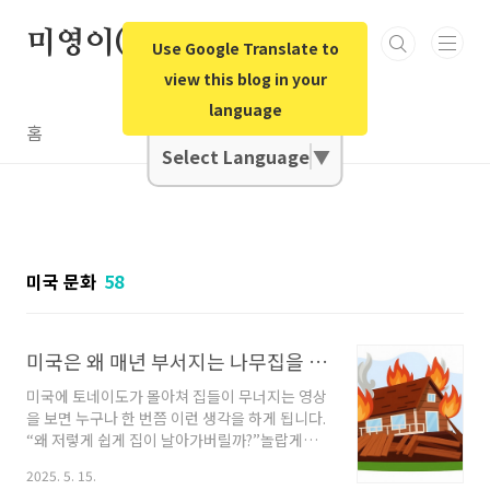
본문 바로가기
미영이(미국영어)오빠
Use Google Translate to
view this blog in your
language
Google Translate
홈
Select Language
▼
미국 문화
58
미국은 왜 매년 부서지는 나무집을 계속 짓는 걸까? (영상 있음)/미국문화적으로 본 미국 주택/목조주택의 비밀
미국에 토네이도가 몰아쳐 집들이 무너지는 영상
을 보면 누구나 한 번쯤 이런 생각을 하게 됩니다.
“왜 저렇게 쉽게 집이 날아가버릴까?”놀랍게도,
그 이유는 바로 미국 주택의 대부분이 ‘나무로 지
2025. 5. 15.
어진 목조 주택’이기 때문입니다.미국은 세계에