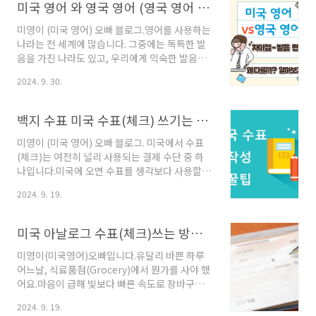
니다. 또한, 't' 소리는 ..
등에 확연한 차이가 있는 것처럼, 영국 사람과 미
미국 영어 와 영국 영어 (영국 영어 vs 미국 영어) 차이점 알아보기- 발음편/영국영어 미국영어 다른 이유
국 사람도 우리가 보기에는 같은 영어를 사용하
는 외국인으로 보일 수 있지만 실제로는 사용하
미영이 (미국 영어) 오빠 블로그.영어를 사용하는
고 있는 영어가 꽤 다릅니다.이번 글에서는 두 영
나라는 전 세계에 많습니다. 그중에는 독특한 발
어의 차이점 중 철자와 문법에 대한 이야기를 쉽
음을 가진 나라도 있고, 우리에게 익숙한 발음도
게 설명해보겠습니다. ≣ 목차 1. 철자법 차이:1)
존재합니다.우리나라 사람들이 선호하는 영어발
2024. 9. 30.
"-our" vs. "-or"영국 영어: colour, honour,
음은 대체로 미국식 영어 발음 인것 같습니다. 특
flavour미국 영어: color, honor, flavor..
히, 영어 특유의 부드럽고 세련된 연음과 강세로
사용하면, 이를 '버터같다'고 표현하며 영어를 잘
백지 수표 미국 수표(체크) 쓰기는 방법(실전 응용편)과 미국은행 알아보기/ATM 기계에 미국 수표 (check) 입금과 은행 앱 기능과 사용 쉽게 알아보기
한다고 생각하는 경향이 있죠.그만큼 연음과 부
드러운 발음이 영어 실력의 척도로 여겨지곤 합
미영이 (미국 영어) 오빠 블로그. 미국에서 수표
니다.영국 영어(British English, BrE)와 미국
(체크)는 여전히 널리 사용되는 결제 수단 중 하
영어(American English, AmE)는 여러면서에
나입니다.미국에 오면 수표를 생각보다 사용할
뚜렷한 차이를 보입니다.오늘은 영국 영어
일이 많아요.비록 신용카드나 모바일 결제가 대
2024. 9. 19.
(British English, BrE)와 미국 영어
중화되었지만, 특정 상황에서는 여전히 수표를
(American English, AmE)의 영어 차이점 중
사용하는 것이 필수적입니다. 특히 임대료 납부,
발음에 대해 살..
서비스 요금 지불, 또는 비즈니스 거래에서는 수
미국 아날로그 수표(체크)쓰는 방법/ 수표 현금화 사용법 이야기
표가 자주 쓰입니다.오늘은 미국에서 수표를 작
성하는 방법을 단계별로 알아보고, 주의해야 할
미영이(미국영어)오빠입니다.유달리 바쁜 하루
사항,ATM 기계에 미국 수표 (check) 입금과 은
어느날, 식료품점(Grocery)에서 뭔가를 사야 했
행 앱 기능과 사용하는 방법을 알아보겠습니다.≣
어요.마음이 급해 빛보다 빠른 속도로 장바구니
목차 1. 미국 은행 소개:1) 미국은행:다음은 미국
에 식료품을 담고, 빠른 스캔한 후 가장 짧은 계
2024. 9. 19.
주요 은행들과 해당 웹사이트 링크를 표로 정리
산대로 얼른 달려갔죠. 계산대 앞에 딱 한분, 나