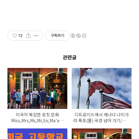
12
구독하기
관련글
미국의 복잡한 호칭 문화
디트로이드에서 캐나다 나이가
Miss,Mrs,Ms,Mr,Sir,Ma'am
라 폭포(폴) 국경 넘어 가기/캐나
중 당신은 누구일까
다 토론토 둘러보기/나이아가라
폭포 여행 시기와 준비물 알아보
기/캐나다 나이아가라 여행 꿀팁