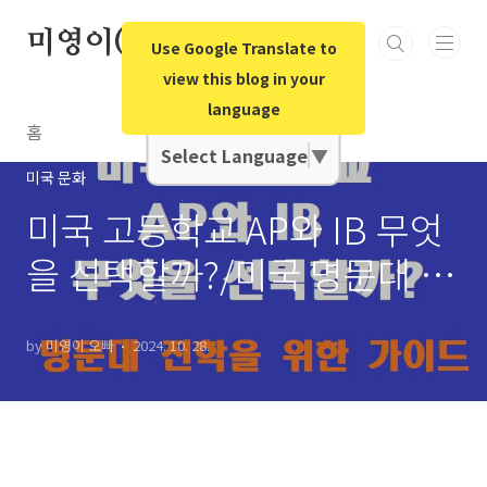
본문 바로가기
미영이(미국영어)오빠
Use Google Translate to
view this blog in your
language
Google Translate
홈
Select Language
▼
미국 문화
미국 고등학교 AP와 IB 무엇
을 선택할까?/미국 명문대 진
학을 위한 CAS(창의성, 활동,
by 미영이 오빠
2024. 10. 28.
봉사)와 EE(확장 에세이) 그
리고 입학 사정관 평가 알아
보기