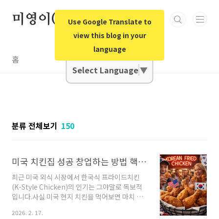
본문 바로가기
미영이(미국영어)오빠
Use Google Translate to
view this blog in your
language
Google Translate
홈
Select Language
▼
분류 전체보기
150
미국 치킨집 성공 창업하는 방법 핵심 꿀팁/미국 치킨집 창업 할때 주의할점미국 치킨 창업 절차와 비용/미국 이민투자
최근 미국 외식 시장에서 한국식 프라이드치킨
(K-Style Chicken)의 인기는 그야말로 독보적
입니다.사실 미국 현지 치킨을 먹어보면 마치 반
죽에 소금병을 쏟아부은 듯 자극적이고 짠 경우
2026. 2. 17.
가 많죠.( CNBC 공식 기사 원문: Why Korean