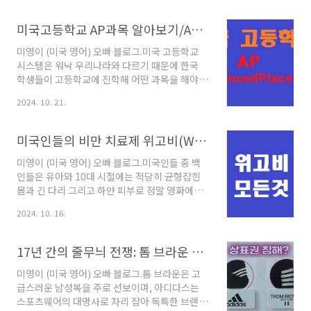
에드워드는 다양한 요리 학교와 레스토랑에서 경
라 IB수업을 모두 제공합니다.우리 한국 부모님
험을 쌓으며 지금의 미국 사회에서도 존경받는
과 자녀인 고등학생은 이 두 가지 중 어떤 수업을
미국고등학교 AP과목 알아보기/AP시험접수하는 방법
셰프가 되었습니다. 이..
들어야 할지 혼란스러워 하시곤 합니다.오늘은
미국 대학진학을 위한 AP와 IB에 대해 알아보겠
미영이 (미국 영어) 오빠 블로그.미국 고등학교
습니다.≣ 목차 1. IB (International
시스템은 워낙 우리나라와 다르기 때문에 한국
Baccalaureate, 국제 바칼로레아) :IB는 1968
학생들이 고등학교에 진학해 어떤 과목을 해야
년에 설립된 비영리 교육재단으로, 국제 교육프
하는지 갈팡지팡일 수도 있습니다.특히 AP과목
2024. 10. 21.
로그램을 제공합니다.IB는 학생들이 비판적 사고
이 그러한데요 AP과목을 할 수 있는 능력임에도
력과 글로벌 시각을 기르도록 돕는 데 중점을 두
불구하고 왜 하는지 잘 몰라 기회를 잡지 못하는
며, 특히 고등학생을 위한 IB 디플로마..
경우가 있습니다.아니면 대학교에 진학해서 고등
미국인들의 비만 치료제 위고비(Wegovy) 모든 정보 한눈에 알아보기/위고비 효능과 부작용 알아보기/방시혁 위고비
학교 당시 AP를 이수 하지 않은 후회도 할 때도
있습니다.오늘은 미국 고등학교 AP과목에 대해
미영이 (미국 영어) 오빠 블로그.미국인들 중 백
알아보겠습니다.≣ 목차 1. AP ( Advanced
인들은 유아와 10대 시절에는 적당히 균형잡힌
Placement ) 과목이란:Advanced
몸과 긴 다리 그리고 하얀 피부로 정말 영화에서
Placement는 미국 고등학교에서 제공되는 대
나 볼수 있을 것 같은 예쁜 외모를 가집니다. 하지
2024. 10. 16.
학 수준의 과목입니다.AP 과정은 미국 대학 입시
만 30세가 넘으면 갑자기 비만이 심해지는 경우
에서 중요한 평가 중 하나이며, 학생들이 대학 과
가 많습니다. 특히 흑인들의 슈퍼 비만이 심각하
목을 미리 공부하고 성취도를 평가받는 제도입..
고 인디언족 후손들 역시 뛰어다니고 말을 탔던
17년 간의 줄무늬 전쟁: 톰 브라운 vs. 아디다스 승자는? 알아보기
선조와 달리 비만 때문에 제대로 걷지도 못하는
모습을 어렵지 않게 볼 수 있습니다. 얼마 전, 미
미영이 (미국 영어) 오빠 블로그.톰 브라운은 고
국 남부에서 북부로 이동하기 위해 처음으로 프
급스러운 남성복을 주로 선보이며, 아디다스는
런티어 저가 항공을 이용했습니다.애틀랜타 하츠
스포츠웨어의 대명사로 자리 잡아 독특한 브랜드