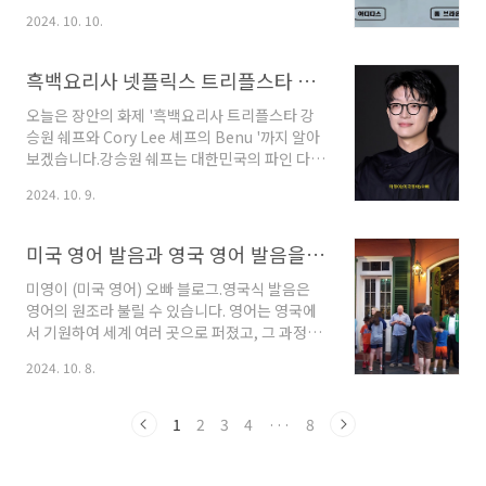
필드 공항에서 출발했는데, 비행기 안은 많은 승
아이덴티티를 갖추고 있습니다.이 두 브랜드는
2024. 10. 10.
객들로 가득 찼고, 배부분 비만인 흑인들이 많았
줄무늬 디자인을 통해 서로의 정체성을 위협하고
습니다.특히, 제 옆 자리는 젊은 백인 승객이 앉았
있습니다. 특히 아디다스의 3선 줄무늬와 톰 브라
는데, 그 역시 인종만 다르지 너무 비만해 좌석
운의 4선 줄무늬는 소비자들에게 혼란을 주는 요
흑백요리사 넷플릭스 트리플스타 강승원 셰프와 Cory Lee 셰프의 Benu 알아보기
공..
소로 작용하고 있었습니다. 무려 17년 동안 톰 브
라운과 아디다스는 줄무늬 디자인을 둘러싸고 법
오늘은 장안의 화제 '흑백요리사 트리플스타 강
정 싸움을 이어왔습니다.과연 이 전쟁의 결과는
승원 쉐프와 Cory Lee 셰프의 Benu '까지 알아
무엇이었을까요? 오늘은 톰 브라운과 아디다스
보겠습니다.강승원 쉐프는 대한민국의 파인 다이
의 긴 17년 줄 싸움의 승자가 누구인지 알아보겠
닝 요리사로, 그의 뛰어난 요리 실력과 '트리플 스
2024. 10. 9.
습니다.≣ 목차 1. 톰 브라운과 아디다스 소개:톰
타'라는 별명으로 상당히 주목받고 있습니다.또
브라운은 2001년 설립된 미국의 패션 브랜드로,
한 많은 이들이 그의 요리에 매료되었고, 미쉐린
독특한 디자인과 고급스러운 소재로 유명합니다.
가이드에서 3스타를 수상한 몇 안 되는 요리사 중
미국 영어 발음과 영국 영어 발음을 들어보고 차이점 알아보기
특히..
한 명입니다. 이번 포스트에서는 강승원 쉐프, 그
의 레스토랑 TRID 그리고 그가 존경하는 Cory
미영이 (미국 영어) 오빠 블로그.영국식 발음은
Lee 셰프와 Benu를 알아보겠습니다. ≣ 목차1.
영어의 원조라 불릴 수 있습니다. 영어는 영국에
강승원 셰프의 소개: 강승원 셰프는 1991년 생으
서 기원하여 세계 여러 곳으로 퍼졌고, 그 과정에
로, 현재 33세입니다.까만 테의 안경을 한 그는
서 다양한 방언과 발음이 생겨났습니다. 특히 학
2024. 10. 8.
요리의 기본을 소중히 여기며, 그 위에 창의성을
문이나 국제 비즈니스에서 영국식 발음은 여전히
더해 독창적인 요리를 만들어냅니다. 그의 요리
중요한 위치를 차지하고 있어, 이를 잘 이해하는
는 단순한 식사가 아닌, 예..
것이 영어 실력 향상에 큰 도움이 됩니다.오늘은
1
2
3
4
···
8
미국 영어와 영국 영어의 발음을 직접 들어보고
차이점을 알아보려고 합니다. ≣ 목차1. 미국 영
어 발음과 영국 영어 발음: 영국식 발음과 미국식