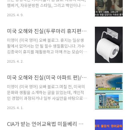
가 남아 있어요.그런데 흥미로운 점은, 이 수표 사
햄버거, 자유분방한 스타일, 그리고 백인이나 흑
용에도 인종에 따른 큰 차이가 있다는 거예요.단
인 할 것 없이 몸집이 큰 사람들이 많다는 것도 흔
2025. 4. 9.
순히 ‘누가 더 많이 쓰고 안 쓰고’의 문제가 아니
히 떠올리는 이미지 중 하나일 거예요. 특히 여름
라, 그 안엔 미국의 역사와 사회 구조가 녹아 있답
이면 짧은 반바지에 탱크탑 같은 편한 옷차림으
니다.오늘은 그 이야기,..
로 다니는 모습도 익숙하죠. 그런데, 혹시 이런 미
미국 오해와 진실(두루마리 휴지편)/미국인들이 생각하는 화장실 휴지(Toilet paper)의 진실/ 한국과 미국의 문화 차이!
국에서도 비행기 탈 때는 옷차림에 제한이 있다
는 사실, 들어보신 적 있으신가요? 사실 항공사마
미영이 (미국 영어) 오빠 블로그. 휴지는 일상생
다 세부 규정은 조금씩 다르지만,노출이 지나치
활에서 없어서는 안 될 필수 생필품입니다. 가수
거나 부적절하다고 판단되는 복장을 입고 비행기
김종국이 휴지를 재활용하고 아껴 쓰는 모습이
를 타려는 경우,게이트에서 항공사 직원이 다가
여러 방송에서 소개된 적이 있죠.한국에서는 화
2025. 4. 2.
와 조심스럽게 말을 걸 수도 있고,심지어는 비행
장실 휴지를 식탁에서 사용하는 것이 익숙한 문
기 안에서 승무원이 직접 다가와 주의를 주거나
화예요. 집에서는 물론이고, 식당에서도 두루마
탑승 제한을 통보할 수도 있어요. “죄송하지만,
리 휴지를 쓱 끊어 입이나 손을 닦는 모습을 흔히
미국 오해와 진실(미국 아파트 편)/연예인은 미국 콘도 산다
고객..
볼 수 있습니다. 꽤 오랜 미국생활을 하는 우리집
이지만 우리집 역시 여느 한국 가정처럼 식탁에
미영이 (미국 영어) 오빠 블로그.며칠 전, 미국의
는 자주 두루마리 휴지가 놓여져 있습니다.한국
문화와 생활을 소개하는 글을 읽었는데, 개인적
가정과 다른 점이 있다면 두루마리 휴지를 사용
인 경험이 과정되거나 일부 사실만을 바탕으로
하면서도 미국인들처럼 약간은 찜찜함을 느끼기
한 내용이 많아서 실망하고 책을 덮은 적이 있습
2025. 4. 1.
도 하고 냅킨이나 티슈가 떨어져 놓지 못할 때만
니다문제는 이런 책들이 쉽게 눈에 띈다는 점입
식탁에서 등장한다는 점입니다.이 모습을 본 미
니다. 작가들의 미국 생활 이력을 살펴보면 대부
국인들은 아마 깜짝 놀랄 거예요.오늘은 미국인
분 4년 남짓하고 심지어 2년 정도의 거주 경험만
CIA가 받는 언어교육법 미들베리 언어학교(Middlebury Language School) 알아보기/ 미국 몰입식 언어기관 Middlebury Language School/타일러가 추천하는 미들베리 언어학교(Middlebury Language School)
들이 식탁에서 두루마..
으로 책을 집필한 경우도 많습니다.물론 작가들