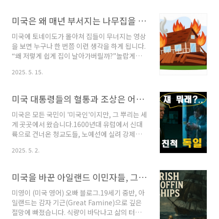
fried chicken is taking over the U.S./왜 한
국식 프라이드치킨이 미국을 점령하고 있는가,
미국은 왜 매년 부서지는 나무집을 계속 짓는 걸까? (영상 있음)/미국문화적으로 본 미국 주택/목조주택의 비밀
https://www.cnbc.com/2023/04/29/why-
korean-fried-chicken-is-taking-over-
미국에 토네이도가 몰아쳐 집들이 무너지는 영상
the-us.html ) 반면, 우리 한국식 프라이드는 겉
을 보면 누구나 한 번쯤 이런 생각을 하게 됩니다.
은 바삭하면서도 속은 담백하고 고소한 풍미를
“왜 저렇게 쉽게 집이 날아가버릴까?”놀랍게도,
자랑합니다. 이 맛의 차이 덕분에 현지인들 사이
그 이유는 바로 미국 주택의 대부분이 ‘나무로 지
2025. 5. 15.
에서도 수요가 확실해졌고, 미국 시장은 이제 충
어진 목조 주택’이기 때문입니다.미국은 세계에
분히 도전해 볼 만..
서 가장 잘사는 나라 중 하나인데,어째서 이렇게
약해 보이는 구조를 여전히 고수하고 있는 걸까
미국 대통령들의 혈통과 조상은 어디에서 왔을까?
요?혹시 목조 건물에만 있는 특별한 장점이 있어
서일까요? 아니면 우리가 잘 모르는 숨겨진 이유
미국은 모든 국민이 '미국인'이지만, 그 뿌리는 세
가 있는 걸까요?오늘은 이 질문에 대한 답을 찾기
계 곳곳에서 왔습니다.1600년대 유럽에서 신대
위해,미국이 왜 지금도 나무로 집을 짓는지 그 진
륙으로 건너온 청교도들, 노예선에 실려 강제로
짜 이유를 자세히 살펴보겠습니다.≣ 목차1. 🧱
이송된 아프리카인들, 그리고 더 나은 삶을 꿈꾸
2025. 5. 2.
미국 집, 왜 아직도 나무로 짓나?:사실 미국은 이
며 대서양을 건넌 수많은 이민자들.미국은 늘 새
미 100년 전부터 콘크리트, 벽돌, 철근 구조 건축
로운 사람들로 구성되어 왔고, 이러한 뿌리는 대
기술을 갖고 있었습니다.1900년초..
통령들의 혈통에서도 그대로 드러납니다.이번 포
미국을 바꾼 아일랜드 이민자들, 그들이 미국이다./세인트 패트릭스 데이 퍼레이드(St. Patrick's Day Parade)
스트에서는 미국 대통령들의 조상, 혈통, 이민 배
경을 통해미국이 진정한 '이민자의 나라'라는 사
미영이 (미국 영어) 오빠 블로그.19세기 중반, 아
실을 이야기해봅니다.≣ 목차1. 🧬 미국 대통령들
일랜드는 감자 기근(Great Famine)으로 깊은
의 대표적인 혈통 분류:1). 단일 혈통(잉글랜드
절망에 빠졌습니다. 식량이 바닥나고 삶의 터전