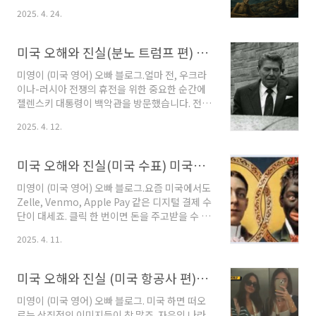
계):조지 워싱턴 (1대), 존 애덤스 (2대), 토마스
이 무너지자, 무려 100만 명에 달하는 사람들이
2025. 4. 24.
제퍼슨 (3대), 제임스 매디슨 (4대), 제임스 먼로
마지막 희망을 품고 미국으로 향했습니다.그들의
(5대) 등👉 모두 버지니아 등 동부에 정착한 초기
선택은 생존이자, 새로운 삶을 향한 도전이죠.그
잉글랜드계 이민자들의 후손..
렇게 시작된 이민 역사는 이제 7세대를 거치며 깊
미국 오해와 진실(분노 트럼프 편) 말의 온도차가 만든 외교의 품격 트럼프 vs 레이건 국민의 심장을 누가 움직였나?
이 뿌리를 내렸습니다. 이들은 단순한 후손이 아
니라, 아일랜드의 기억을 품은 미국의 현재입니
미영이 (미국 영어) 오빠 블로그.얼마 전, 우크라
다.오늘은 아일랜드계 미국인이 걸오온 7세대의
이나-러시아 전쟁의 휴전을 위한 중요한 순간에
여정을 따라가 봅니다.≣ 목차1. 생존을 향한 항
젤렌스키 대통령이 백악관을 방문했습니다. 전
해, 그러나 바다는 냉혹했다: 배는 희망이 아니라
세계가 이 역사적인 회담을 주목하며 긴장 속에
2025. 4. 12.
위험한 도박에 가까웠습니다.먹을 것이 없어 떠
지켜보았지만, 그날 열린 것은 외교의 장이 아니
난 그들에게 바다는 단순한 탈출구가 아니었습니
라 트럼프의 날카로운 입이었습니다. 협상은 마
다.좁고 습한 선창, 악취와 병이 가득한 공간..
치 흥정처럼 진행되었고, 우리가 흔히 기대하는
미국 오해와 진실(미국 수표) 미국수표 속 인종차별 이야기/개와 흑인은 수표에도 출입금지/미국 수표의 역사와 진실
배려와 예의를 바탕으로 한 외교적 대화는 찾아
볼 수 없었습니다. 대신, 사람을 불쾌하게 만드는
미영이 (미국 영어) 오빠 블로그.요즘 미국에서도
트럼프식 스타일로 불쾌한 긴장만이 그 자리를
Zelle, Venmo, Apple Pay 같은 디지털 결제 수
차지한 셈이었죠. 일반적으로 미국 대통령과의
단이 대세죠. 클릭 한 번이면 돈을 주고받을 수 있
회담에서는 상대국 정상들이 자주 준비하는 것이
으니까요. 그래서 자연스럽게 수표를 쓰는 사람
2025. 4. 11.
있습니다. 바로 유머입니다. 유머로 긴장을 풀고,
은 점점 줄고 있어요.하지만 한때는 어땠을까요?
자연스러운 대화를 이끌며 상대를 존중했던 대통
미국에서 수표는 정말 흔한 결제 수단이었어요.
령이 있었습니다. 그의 농담엔 웃음만이 아니라
월세를 낼 때도, 친구한테 돈을 돌려줄 때도, 교회
미국 오해와 진실 (미국 항공사 편)/미국 항공사들은 승객의 복장(Dress code) 문제로 탑승을 거부/미국 승무원 엄격한 드레스코드 잣대/미국 항공사의 드레스코드가 있는 이유
따뜻한 배..
헌금까지도 사람들은 지갑에서 자연스럽게 수표
책을 꺼냈죠.요즘은 수표가 좀 '옛날 방식'처럼 느
미영이 (미국 영어) 오빠 블로그. 미국 하면 떠오
껴질 수 있지만, 아직도 미국인의 생활 속엔 수표
르는 상징적인 이미지들이 참 많죠. 자유의 나라,