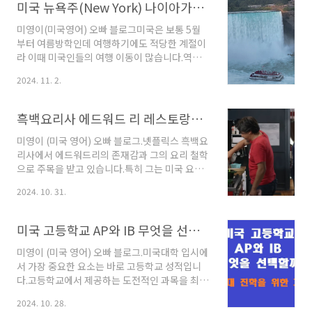
나다 나이아가라를 보고 돌아오시거나 그 반대의
미국 뉴욕주(New York) 나이아가라 폭포(폴) 교통편과 메이드 오브 더 미스트(Maid of the Mist)폭포 유람선 및 불꽃놀이 등 볼거리 알아보기/ 나이아가라 폭포 주립 공원(Niagara Falls State Park)와 고트 아일랜드(Goat Island) 그리고 케이브 오브 더 윈즈 (Cave of the Winds) 체험 ,브라이덜 베일 폭포( (Terrapin Point) , 테라핀 포인트 (Terrapin Point) 관람 ,전망
경우가 많습니다.작년에는 사정상 미국 나이아
가라 쪽에만 3일 머물다 돌아왔는데 워낙 많은 분
미영이(미국영어) 오빠 블로그미국은 보통 5월
들이 캐나다 쪽 나이아가라 전망을 꼽아서 이번
부터 여름방학인데 여행하기에도 적당한 계절이
엔는 디토로이드에서 캐나다 나이아가라를 가게
라 이때 미국인들의 여행 이동이 많습니다.역시
되었습니다. 친절한 캐나다 사람들과 캐나다의
나 미국 쪽 나이아가라 폭포에는 방학을 맞이해
2024. 11. 2.
바다 같은 호수를 마음에 실컷 담고 미국으로 다
서 방문한 방문객이 상당히 많습니다.보통 방문
시 돌아왔습니다. 이번 포스팅에서는 '디트로이
객들은 하루 정도 머물거나 반나절 방문을 하는
드에서 캐나다 나이가라 차로 국경 넘어 가기,캐
편입니다. 우리 가족은 워낙 트래킹을 좋아해서
흑백요리사 에드워드 리 레스토랑과 그의 가족 이야기 등 알아보기/넷플릭스 흑백요리사 에드워드 리 610 Magnolia 위치와 비하인드 알아보기
나다 토론토 둘러보기,..
맘 먹고 나이가라에서 트래킹을 할 목적으로 3일
동안 지내기로 했었습니다.밥 먹고 나이가라 한
미영이 (미국 영어) 오빠 블로그.넷플릭스 흑백요
번 돌고 오고 쉬고 늦은 오후 한 바퀴 돌고 오고 트
리사에서 에드워드리의 존재감과 그의 요리 철학
래킹이 너무 행복했습니다.오늘은 미국 뉴욕주
으로 주목을 받고 있습니다.특히 그는 미국 요리
(New York) 나이아가라 교통편, 메이드 오브 더
계에서도 손꼽히는 셰프이며, 독창적인 요리 스
2024. 10. 31.
미스트(Maid of the Mist)폭포 유람선, 불꽃놀
타일은 한국인으로서 자랑스럽게 만들어 줍니다.
이, 패션 아울렛(Fashionoutlet naiagara) 등
에드워드 리는 한국계 미국인으로, 어릴 적부터
의 체험과 볼거리 그리고 나이아가..
요리에 대한 남다른 열정을 품고 있었습니다.그
미국 고등학교 AP와 IB 무엇을 선택할까?/미국 명문대 진학을 위한 CAS(창의성, 활동, 봉사)와 EE(확장 에세이) 그리고 입학 사정관 평가 알아보기
의 인터뷰처럼 미국 이민 가족은 특별한 무언가
가 형성돼 있는데 그런 한국의 정서를 바탕으로
미영이 (미국 영어) 오빠 블로그.미국대학 입시에
만들어진 그의 요리 철학 역시 독특하고 경이롭
서 가장 중요한 요소는 바로 고등학교 성적입니
습니다.그의 어머니는 전통적인 한국 요리를 가
다.고등학교에서 제공하는 도전적인 과목을 최대
르쳐 주었고, 이는 그가 요리를 사랑하게 된 기초
한 수강하고 우수한 성적을 받는 것이 중요하겠
2024. 10. 28.
가 되었습니다. 고향에서 요리의 첫 단추를 꿴 후,
죠.일부 고등학교는 고급 과목으로 AP뿐만 아니