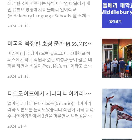
이 실제로 미국에서 생활했으니 거짓말이라고 할
최근 한국에 거주하는 유명 미국인 타일러가 개
수는 없지만, 그런 경험만으로 책을 내기로 한 출
인 유튜브 방송에서 미들베리 언어학교
판사의 결정이나, 직접 책을 쓱로 한 작가들의 용
(Middlebury Language Schools)를 소개하며
감한 도전(?)을 보면 이해가 되지 않는 부분도 있
큰 주목을 받았습니다.미들베리 언어학교는 여름
2024. 11. 16.
습니다.시키지도 않은 사명감에 미영이 오빠인
동안 학생들이 특정 언어에 몰입해 배우는 독특
제가 오늘은 미국 아파트에 대해 두가지 흥미로
하고 특별한 프로그램을 제공하는 곳입니다. 미
운 이야기를 들려드리려고 합니다.≣ 목차1. 미국
국인이자 한국어를 비롯한 여러 언어의 능통자인
미국의 복잡한 호칭 문화 Miss,Mrs,Ms,Mr,Sir,Ma'am 중 당신은 누구일까
아파트(..
타일러가 이 학교의 프로그램의 효과와 매력을
소개하면 자연스럽게 많은 사람들이 관심을 가지
미영이(미국 영어) 오빠 블로그. 미국 대학교 캠
게 되는것 같습니다. 영어뿐만 아니라 프랑스어,
퍼스에서 학교 직원과 젊은 여성과 둘이 짧은 대
스페인어, 중국어 등 다양한 언어를 배울 수 있는
화를 하면서 직원이 'Yes, Ma'am~'이라고 소리
기회를 제공하며, 단기간에 언어 실력을 크게 향
를 들었습니다.한국말로 직역하면 Ma'am은 보
2024. 11. 15.
상시킬 수 있는 효과적인 교육 방식을 자랑합니
통 사모님, 부인 정도의 호칭인데 젊은 여자에게
다. 오늘은 미들베리 언어학교 안에서 특별히 운
Ma'am은 이상하다고 생각이 들었지요.분명 보
영되고 있는 여름학교프로그램와 미들베리 언어
통 미국인들은 젊은 여성에 대한 호칭은 거의 대
디트로이드에서 캐나다 나이가라 폭포(폴) 국경 넘어 가기/캐나다 토론토 둘러보기/나이아가라 폭포 여행 시기와 준비물 알아보기/캐나다 나이아가라 여행 꿀팁 알아보기/캐나다 고속도로 온루트(OnRoute)휴게소 알아보기/토론토 추천 여행지와 음식 알아보기
학교에 대해 알..
부분 Miss나 Ms OO이라고 하는데 Ma'am이라
고 부르는 이유가 있을겁니다.미국이든 한국이든
얼마전 캐나다 온타리오주(Ontario) 나이아가
여성들에게는 자신을 향한 호칭이 굉장히 중요합
라와 토론토를 둘러보았습니다.작년에 미국 뉴욕
니다. ^^; 오늘은 '미국인들이 여성과 남성을 부
주 나이아가라에서 3일을 머물면서 트래킹을 했
르는 호칭 Miss,Mrs,Ms,Mr,Sir,Ma'am'에 대해
었습니다. 보통 관광객들은 미국 나이가라 폭포
2024. 11. 4.
이야기 해보려고 합니다.≣ 목차 1. Miss(미스),
를 보시고 무지개다리(레인보우 브리
Ms(미스), Mrs(미세스):1) Miss [mis]..
지,Rainbow Bridge) )를 차나 도보로 건너 캐