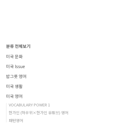
발음을 비교하는 것은 이 차이를 이해하는 데 큰
도움이 됩니다.영국 발음에는 몇 가지 독특한 점
이 있습니다.예를 들어, 단어 끝에 오는 'r' 소리는
대부분 발음되지 않습니다. 'car'는 '카'처럼 들립
니다. 또한, 't' 소리는 ..
분류 전체보기
미국 문화
미국 Issue
밥그릇 영어
미국 생활
미국 영어
VOCABULARY POWER 1
한가인 (하우위×한가인 유튜브) 영어
패턴영어