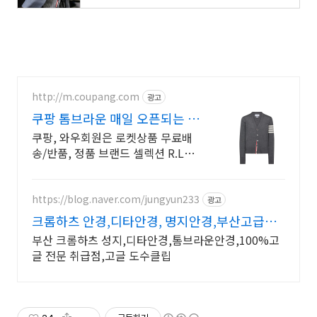
http://m.coupang.com
광고
쿠팡 톰브라운 매일 오픈되는 와
우회원 특가
쿠팡, 와우회원은 로켓상품 무료배
송/반품, 정품 브랜드 셀렉션 R.LUX
입점. 꼭 필요한 제품은 쿠팡에서 더
저렴하게, 로켓배송으로 더 빠르게!
https://blog.naver.com/jungyun233
광고
크롬하츠 안경,디타안경, 명지안경,부산고급안
경
부산 크롬하츠 성지,디타안경,톰브라운안경,100%고
글 전문 취급점,고글 도수클립