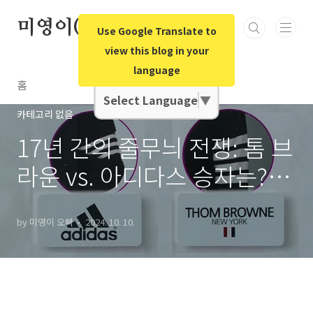
본문 바로가기
미영이(미국영어)오빠
Use Google Translate to
view this blog in your
language
Google Translate
홈
Select Language
▼
카테고리 없음
17년 간의 줄무늬 전쟁: 톰 브
라운 vs. 아디다스 승자는? 알
아보기
by 미영이 오빠
2024. 10. 10.