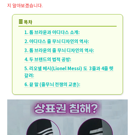
지 알아보겠습니다.
≣
목차
1. 톰 브라운과 아디다스 소개:
2. 아디다스 줄 무늬 디자인의 역사:
3. 톰 브라운의 줄 무늬 디자인의 역사:
4. 두 브랜드의 법적 공방:
5. 리오넬 메시(Lionel Messi) 도 3줄과 4줄 헷
갈려:
6. 끝 말 (줄무늬 전쟁의 교훈):