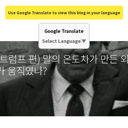
Use Google Translate to view this blog in your language
Google Translate
Select Language
▼
트럼프 편) 말의 온도차가 만든 외
가 움직였나?