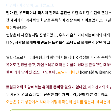
미영이 (미국 영어) 오빠 블로그.
얼마 전, 우크라이나-러시아 전쟁의 휴전을 위한 중요한 순간에 젤렌
전 세계가 이 역사적인 회담을 주목하며 긴장 속에 지켜보았지만, 그날
입
이었습니다.
협상은 마치 흥정처럼 진행되었고, 우리가 흔히 기대하는 배려와 예의
대신,
사람을 불쾌하게 만드는 트럼프식 스타일로 불쾌한 긴장만이
그
일반적으로 미국 대통령과의 회담에서는 상대국 정상들이 자주 준비하
유머로 긴장을 풀고, 자연스러운 대화를 이끌며 상대를 존중했던 대통
한 배려가 담겨 있었죠. 그 인물이,
로널드 레이건
(
Ronald Wilson 
트럼프와의 회담에서는 유머를 준비할 필요가 없다면
, 레이건과의 
두 사람의 외교 스타일은
단순한 차이가 아니라, 전혀 다른 길
이었죠.
오늘은 위기 상황에서 리더가 어떻게 국민의 신뢰를 얻는지, 레이건과