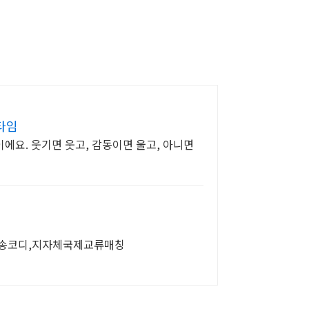
타임
이에요. 웃기면 웃고, 감동이면 울고, 아니면
방송코디,지자체국제교류매칭