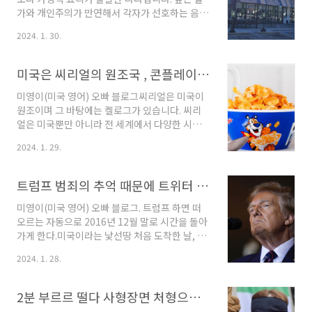
어떤 색상과 브랜드는 어떤것을 선택할지 등 수
가와 개인주의가 만연해서 각자가 선호하는 음식
령자의 취향을 고려하는 것은 정말 힘든 일이
이 분명하다 보니 아마 더욱 가정에서의 음식을
2024. 1. 30.
죠. 미국 아마존 들어가 쇼핑해보기 오늘은 미국
해 먹는 것이 미국의 문화로 자리 잡는 듯합니
의 한국인들도 많이 쇼핑하는 '아마존
다. Click here↘미국 맛있는 빵집 파네라 공식
(Amazon) 기프트 카드'에 대해 알아보려고 합
홈페이지 둘러보기 그래서 우리나라 유학생이나
미국은 씨리얼의 원조국 , 콘플레이크 [Kellogg(켈로그) ]
니다. 영어에 놀란가..
미국에 오신 한국분들이 갈 만한 미국 내 레스토
랑이 별로 없습니다. 다행히 한국인들 취향에 딱
미영이(미국 영어) 오빠 블로그씨리얼은 미국이
맞는 Panera Bread가 있고 많이들 가시고 친구
원조이며 그 바탕에는 켈로그가 있습니다. 씨리
들과 차 한잔 하며 시간을 보내기도 좋은 곳입니
얼은 미국뿐만 아니라 전 세계에서 다양한 시리
다.오늘은 '미국 Panera Bread (일명: 파네라)'
얼 브랜드를 판매되고 있습니다. 제품 라인업은
2024. 1. 29.
에 대해 알아보려고 합니다.1. Panera Bread :
계속 변화하고 새로운 제품이 출시되므로, 현재
Panera Bread는 그냥 파네라라고 말하며 패스
시기에 따라 새로운 제품이 추가될 수 있습니
트푸드 및 베이..
다. 많은 씨리얼 제품은 다양한 색상과 독특한 모
트럼프 범죄의 추억 때문에 트위터 금지되고 성폭행 패소/ 배상판결상
양을 가지고 있고 색감이 밝고 모양이 재미있는
씨리얼은 아이들의 시각적 호기심을 자극하고 먹
미영이(미국 영어) 오빠 블로그. 트럼프 하면 떠
는 경험을 즐겁게 만들 어 줍니다. 또 우유와는 얼
오르는 자동으로 2016년 12월 말로 시간을 돌아
마나 맛있게요~~ 우유의 부드러운 맛과 시리얼
가게 한다.미국이라는 낯선땅 처음 도착한 날, 애
의 특별한 맛이 조화는 어른들에게도 환상의 조
틀란타 하츠필드 잭슨 공항 땅을 밝은 날이기도
2024. 1. 28.
화를 선사합니다.오늘은 '씨리얼의 원조, 켈로그
합니다.그 당시 미국 전역은 도널드 트럼프의 당
(Kellogg)'에 대해 알아보려고 합니다. 1. 캘러
선으로 뜨겁게 달아오른 시기였습니다. "Make
그 탄생: 캘러그는 1900년대 Household
America Great Again" (미국을 다시 위대하
2분 부르르 떨다 사형장면 처형으로 보이는 미국 질소 가스로 사형
name..
게) 구호를 외치며 미합중국의 대통령으로 당선