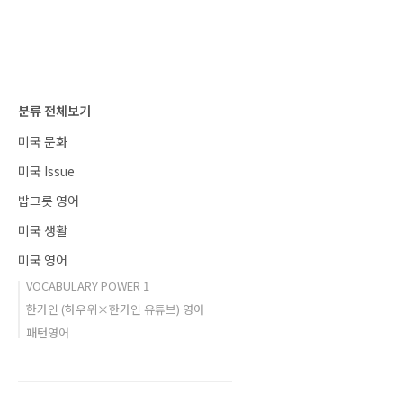
에서는 학부모가 자녀의 교육과 활동에 대한 이
해를 돕고 학교환경을 보여주는 행사고 학교커뮤
니티를 형성하여 학부모와 학교 간의 소통을 강
화할 수 있는 기회를 제공하는 교육시스템입니
다. 이날 학부모들은 자녀의 교실, 도서관, 카페
테리아(식..
분류 전체보기
미국 문화
미국 Issue
밥그릇 영어
미국 생활
미국 영어
VOCABULARY POWER 1
한가인 (하우위×한가인 유튜브) 영어
패턴영어