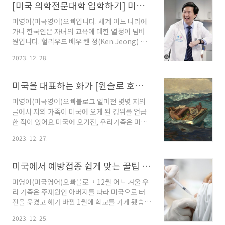
돌리고 저리 몸돌리고 엑스레이를..
노래를 틀어주는 데 아델의 노래는 단골로 심심
[미국 의학전문대학 입학하기] 미국의사 되는 방법
치 않게 흘러나옵니다.쇼핑을 하다 아델의
"Someone Like You"가 나오면 여기저기 백인
미영이(미국영어)오빠입니다. 세계 어느 나라에
아줌마들이 노래소리와 함께 흥얼거리는 소리가
가나 한국인은 자녀의 교육에 대한 열정이 넘버
들리곤 했답니다.오늘은 ' 매력적인 이미지와 스
원입니다. 헐리우드 배우 켄 정(Ken Jeong) 은
타일을 가진 미국인이 사랑하는 아델( Adel)' '에
한국인 2세인데요 헐리우드 배우이기 전에 그는
2023. 12. 28.
대해 알아볼려고 합니다.1. 아델(Adel):아델은 영
의사였습니다. 그는 "자신이 태어나기도 전에 부
국 런던출신(1988년 5월 5일 ,34세) 으로 '영국
모님은 나를 의사로 정했다"라며 부모님의 결정
의 싱어송라이터'이자 가수..
에 따라 의사가 됐었다는 말을 했습니다. 자식의
미국을 대표하는 화가 [윈슬로 호머(Winslow Homer)]
높은 교육은 선망의 직업으로 이어지고 그것이
성공적인 미래라고 생각하기에 배속에 있는 자식
미영이(미국영어)오빠블로그 얼마전 몇몇 저의
의 운명까지 셋팅해 두었다는 이야기입니다. 한
글에서 저의 가족이 미국에 오게 된 경위를 언급
국에서는 의대가 신의 영역 다음 이라고 합니다
한 적이 있어요.미국에 오기전, 우리가족은 미국
만 어찌나 치열한지 안타까운 교육현장이라 느껴
에 대해 그저 '스타벅스, 베스킨 라벤스
2023. 12. 27.
집니다. 미국에서 의사 되는 방법은 한국과는 다
( (Baskin-Robbins)의 본고장이고 인터넷 원
른데요 오늘은 '미국의 의학전문 대학에 진학하
조국이다' 등의 일차원적인 지식 뿐이었습니다.
는 방법'에 대해 알려드리겠습니다. 고고씽~~ 1.
준비되지 않은 이방인의 삶은 당연히 녹녹치 않
미국에서 예방접종 쉽게 맞는 꿀팁 방법 알아보기
의학전문 대..
았습니다. ㅜㅜ 부모님의 입장에서는 익숙했던
한국의 시스템에서 벗어나 미국 생활은 매번 모
미영이(미국영어)오빠블로그 12월 어느 겨울 우
든 경험이 처음이라 실수와 모르는 것 투성이었
리 가족은 주재원인 아버지를 따라 미국으로 터
습니다.두번째 해보는 것은 그나마 긴장에서 벗
전을 옮겼고 해가 바뀐 1월에 학교를 가게 됐습니
어나 해볼만해 졌지만 외국인으로서 끊임없이 알
다.미국은 1월 부터가 2학기가 시작되는 기간이
2023. 12. 25.
아내야 해결해 나가는 것에 지칠때도 있습니다.
라 오자마자 모든 커리큘럼을 따라가느라 바빴습