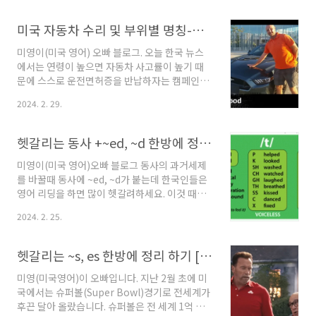
다.) 얼마전 오랫동안 사용했던 '수입샤프(한국
에서 사온것이니 미국에서는 수입품)'이 낡고 작
미국 자동차 수리 및 부위별 명칭-Name of Car Part
동이 안돼 습관처럼 아마존 앱을 열어 구입할려
고 했었는데 샤프가 안나오더군요. 그때서야 잘
미영이(미국 영어) 오빠 블로그. 오늘 한국 뉴스
사용하던 내 샤프가 영어로 샤프일까란 의구심이
에서는 연령이 높으면 자동차 사고률이 높기 때
들었어요.오늘은 여러분과 함께 ' 샤프(Sharp)를
문에 스스로 운전면허증을 반납하자는 캠페인을
포함한 다양한 문구류에 대한 영어 표현 '을 알아
벌리고 있지만 효과가 없다고 합니다.미국에서는
2024. 2. 29.
보려고 합니다.1. 샤프(Sharp)를 포함한 다양한
자동차 없이는 이동할 수 가 없기 때문에 나이와
문구류: 샤프- 'Mechanical pencil',
무관하게 필수품으로 생각합니다. 미국 친구가 "
Mechanical는 '기계의, ..
How old is too old do you think someone
헷갈리는 동사 +~ed, ~d 한방에 정리하기
can drive until?" ( 어떤 나이가 운전하기에 너
무 나이가 많다고 생각하나요? )물었는데 한국인
미영이(미국 영어)오빠 블로그 동사의 과거세제
마인드로 제 대답은 70이라고 했죠.그 친구의 대
를 바꿀때 동사에 ~ed, ~d가 붙는데 한국인들은
답은 " What..? My mom is 90, but she still
영어 리딩을 하면 많이 헷갈려하세요. 이것 때문
drives. (뭐라고? 우리 엄마는 90인데 아직 운전
에 Bronken English, 일명 콩글리쉬로 들릴 수
2024. 2. 25.
을 해.)띠리리~ 오늘은 '미국에서 사용하는 자동
있는 큰~원흉이죠.어제에 이어 오늘은 헷갈리는
차 수리 및 부위별 명칭..
발음에 대한 두번째 시간 '동사 +~ed , ~d 발음
법 '알아볼려고 합니다.법칙은 3가지입니다. 오늘
헷갈리는 ~s, es 한방에 정리 하기 [아놀드 슈워제네거,영상有]
은 주제를 잘 숙지하신다면 미국인들이 입에 달
고 사는 easy! ~~~라고 말할 수 있을 것입니다.1.
미영(미국영어)이 오빠입니다. 지난 2월 초에 미
[id]로 발음될때:d,t로 끝나는 동사+ed가 붙을때
국에서는 슈퍼볼(Super Bowl)경기로 전세계가
ex) want/start/need/end/ 2. [d] 로 발음될때:
후끈 달아 올랐습니다. 슈퍼볼은 전 세계 1억 명