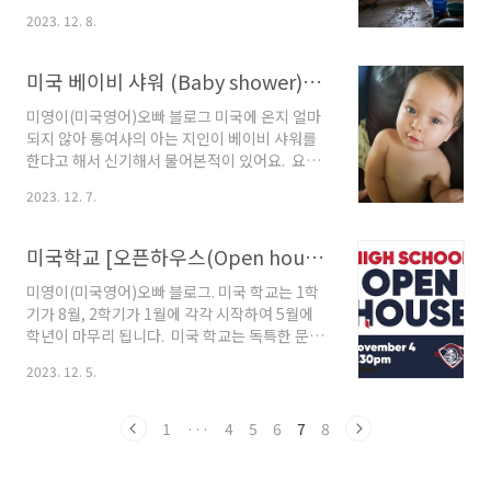
히 살폈고 실제 이사한 타운은 규모가 컸어요. 다
남편분이 참 부지런하구나' 생각했는데 어느날
2023. 12. 8.
행히 HOA의 체계가 잘 잡혀있었고 위력과 엄격
남편이라고 생각했던 수리하던 아저씨와 앞집 아
함 덕분인지 동네(Town)의 주거 환경이 쾌적했
줌마가 어떤 약속 시간을 잡는것을 듣게 되었죠.
답니다. 오늘은 '미국주택문화의 호아(HOA)'..
나중에 알고 보니 남편분이 아니라 아줌마를 도
미국 베이비 샤워 (Baby shower)꿑팁 들여다보기
와주러 온 Handyman(핸디맨)이었죠. 미국 영
화를 봐도 손재주 좋은 동네 청년이 이웃 부인집
미영이(미국영어)오빠 블로그 미국에 온지 얼마
에 방문해 자신을 소개하고 일당(보수)을 정하고
되지 않아 통여사의 아는 지인이 베이비 샤워를
고용되는 장면을 볼 수 있을 것입니다. 우리 가족
한다고 해서 신기해서 물어본적이 있어요. 요즘
도 지역 커뮤니티에서 핸드맨을 소개받아
은 우리나라에서도 베이비 샤워가 차츰 인기를
2023. 12. 7.
Mr.Paul씨를 고용했고 여러해 그의 도움을 받았
얻고 있고 많은 분들이 이미 경험해보셨을겁니
어요.Mr.Paul씨는 60대 백인 아저씨인데 다정하
다.오늘은 '미국 베이비 샤워(Baby shower)'에
고 정직하시고 뒷문 새로 교체하기, 변기 고치기..
대해 알아 보려고 해요.1. 베이비 샤워(Baby
미국학교 [오픈하우스(Open house)], 왜 한국학교는 이런게 없을까?
shower) :샤워의 뜻은 목욕이나 샤워를 의미하
는 것이 아니라 '기쁨과 축하의 의미'를 내포하고
미영이(미국영어)오빠 블로그. 미국 학교는 1학
있어요. 태어날 아기에게 가족의 구성원으로 '축
기가 8월, 2학기가 1월에 각각 시작하여 5월에
하의 비가 내린다'는 의미로 유추됩니다.임산부
학년이 마무리 됩니다. 미국 학교는 독특한 문화
의 친구들,가족,동료들이 예비부모가 될 임산부
가 많은데 특히, 8월 첫학기가 시작될때 학교에
2023. 12. 5.
에게 선물을 주고 태어날 아기를 축하의 메세지
서 오픈하우스를 알립니다.오늘은 미국학교의
를 전하는 자리이며 일종의 파티 문화입니다. 이
'오픈하우스(Open house)'에 대해 알아볼려고
시간동안에는 종종 게임이나 음식,선물 교환 등 ..
해요.자 시작해볼까요?1. 오픈하우스란:오픈하우
1
···
4
5
6
7
8
스 행사는 보통 학교 수업이 끝난 늦은 오후에 시
작하는데 학부모나 지역사회 구성원들이 학생과
함께 공식적으로 방문할 수 있습니다. 미국 학교