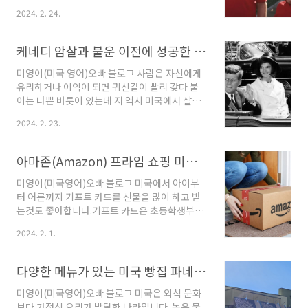
유성음으로 끝나는 동사에 +ed가 붙을 때유성음
이상 시청하기 때문에 슈퍼볼 경기 만큼이나 슈
2024. 2. 24.
(sonorant sounds)은 성대에서 진동하는 소리
퍼볼 광고는 높은 관심으로 전 세계적으로 유명
를 가리킵니다. 이는 소리가 ..
한 광고들이 높은 비용(30초당 700만 달러, 약
93억)으로 참가합니다. 전세계 기업들이 자신의
케네디 암살과 불운 이전에 성공한 이민자 가문이야기
광고가 소비자에게 잘 기억되기를 바라며 천문학
적인 광고비를 내는 거죠 올해 슈퍼볼 광고 우승
미영이(미국 영어)오빠 블로그 사람은 자신에게
은 아놀드 슈워제네거 (Arnold
유리하거나 이익이 되면 귀신같이 빨리 갖다 붙
Schwarzenegger)가 등장한 State Farm 보
이는 나쁜 버릇이 있는데 저 역시 미국에서 살면
험 광고였습니다. 그가 오스트리아 출생이고 독
서 불리한 상황이 닥치면 변명처럼 '나는 외국인
2024. 2. 23.
일어를 사용하던 그가 초기에 헐러우드에서 미국
이니깐 그럴 수 있어'며 스스로 이방인 모드 자세
식 영어 발음 때문에 상당히 고생한 일화가 있습
로 방어와 면죄부를 줄때가 있습니다."미국은 이
니다. 그는 이 광고에서 이민자의 영어 발음으로
민자의 나라이기에 어느 시점에서 (어느 시점을
아마존(Amazon) 프라임 쇼핑 미국인들에게 기프트 카드가 최고/이메일로 아마존 카드 보내는 방법
"..
거슬러 올라가면) 미국인 모두는 외국인이다." 영
어에 대한 다양한 고민을 하다 느슨해질때 제게
미영이(미국영어)오빠 블로그 미국에서 아이부
미국인 누군가가 제게 한말입니다.이 말은 단순
터 어른까지 기프트 카드를 선물을 많이 하고 받
하지만 꽤 오랫동안 영감을 주었습니다. 미국정
는것도 좋아합니다.기프트 카드은 초등학생부터
계의 새로운 바람을 몰고 왔으며 미국 개척자 정
어른들까지 친구,동료의 생일선물로 인기가 많습
2024. 2. 1.
신을 일구었기에 지금까지도 혁신의 아이콘으로
니다.또한 크리스마스, 결혼, 출산(베이비 샤워선
불리우고 있는 존 F. 케네디 역시 멜핑팟 이자 이
물), 승진, 졸업 ,기념일 등 특별한 날 누군가에게
민자 가족 출신입니다.존 F.케네디를 말하기 위해
감사의 마음을 전하고 싶을 때는 기프트 카드로
다양한 메뉴가 있는 미국 빵집 파네라 (Panera Bread) 커피점일까 레스토랑일까
서는 그의 ..
마음의 표시하는걸 좋아해요. 기프트 카드를 인
기를 끄는 이유는 선물의 편리성과 유연성 때문
미영이(미국영어)오빠 블로그 미국은 외식 문화
이죠. 매번 선물할 때마다 무엇을 선물해야 할지,
보다 가정식 요리가 발달한 나라입니다. 높은 물