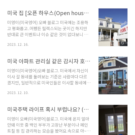
그러던 중 우연히 윈슬로 호머의 작품을 접하게
니다. 새 학생이 공립학교에 들어오게 되면 가장
되었고 우리 가족은 그의 그림에서 미국 삶을 위
먼저 해야 할 일은 새 학생이 태어났을때부터 학
미국 집 [오픈 하우스(Open house)가 뭘까?]
로 받았답니다. 윈슬로..
교애 오기전날까지 학교에 올려는 학생의 예방접
종 기록터 학교에 오기전 날까지의 샷 기록(주사
미영이(미국영어) 오빠 블로그 미국에는 조용하
기록)을 체크해서 필수 목록에서 빠진 예방접종
고 평화롭고..어쨌든 릴렉스되는 곳이긴 하지만
은 완료 후 인증을 받은 기록물을 다시 학교에 내
반대로 큰 이벤트나 이슈 같은 것이 없다보니 한
야 합니다. 학국의 학생들은 부모님들이 미국에
국인 입장에서는 가끔씩 따분하게 느껴질때도 있
2023. 12. 16.
오기전 예방접종 리스트 전산 확인서를 가져와야
어요. 그래서인지 동네에서 열리는 부동산 오픈
하는 거죠. 보통 한국 학생들의 경우 99%는 누락
하우스는 죄다 가보는 취미이자 특기가 생겼어
된 샷이 한개라도 있어 학교수업에 바로 못들어
요.처음에는 미국에 살면 미국집을 알아야 될것
미국 아파트 관리실 같은 감시자 호아(HOA) 알아보기
왔어요. ..
같아 단순한 호기심으로 열심히 부동산 오픈하
우스에 다녔고 오픈 하우스에서 제공되는 껌, 캔
미영이(미국영어)오빠 블로그. 미국에서 자신이
디, 과자 등 종류별로 씹어봤습니다. ㅎㅎ 나중에
이사 갈 동네를 둘러보는 기준은 사람마다 다르
는 나름 미국집의 구조는 어떤지, 집의 가격은 어
겠지만, 일반적으로 미국인들은 이사할 동네에
떻게 책정되는지, 가격별 컬리티는 어떤지, 등등
자녀가 어느 학교에 대한 학군을 고려하고 이웃
2023. 12. 10.
집요한 관심이 생겼습니다.오늘은 여러분께 '미
의 분위기나 환경 등을 살핍니다. 그래서 실제로
국 부동산의 오픈 하우스' 대해 알아보고자 합니
이사 갈 집을 주위를 살피러 갈때도 있지만 '미국
다.1. 오픈하우스란:부동산 오픈 하우스는 판매자
의 부동산 사이트'에 들어가 주택에 대한 정보를
미국주택 라이프 혹시 부럽나요? (2) 미국 맥가이버 핸디맨(Handyman)
나 임대인에게 주택..
꼼꼼히 보기도 합니다. 그 정보 중에 호아(HOA)
가 있는데 굳이~~ 우리나라 비교한다면 입주자
미영이 오빠(미국영어)블로그. 미국에 온지 얼마
대표, 관리실 그리고 경비실을 합한 개념 정도랄
안돼 이웃 중 백인 부부가 고장난 부분이나 페인
까요? 우리 역시 이사 하기전 호아(HOA)를 꼼꼼
트칠 등 집 관리하는 모습을 봤어요.속으로 아~