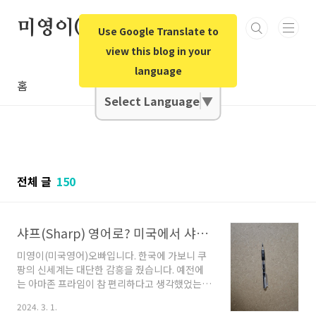
본문 바로가기
미영이(미국영어)오빠
Use Google Translate to
view this blog in your
language
Google Translate
홈
Select Language
▼
전체 글
150
샤프(Sharp) 영어로? 미국에서 샤프 찾아 삼만리 ,콩글리쉬
미영이(미국영어)오빠입니다. 한국에 가보니 쿠
팡의 신세계는 대단한 감흥을 줬습니다. 예전에
는 아마존 프라임이 참 편리하다고 생각했었는데
이제는 미국의 아마존이 싱겁게 느껴지기까지 합
2024. 3. 1.
니다. (아마존은 신선/냉동 식품은 배송이 안됩니