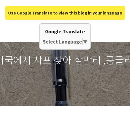
Use Google Translate to view this blog in your language
Google Translate
Select Language
▼
? 미국에서 샤프 찾아 삼만리 ,콩글