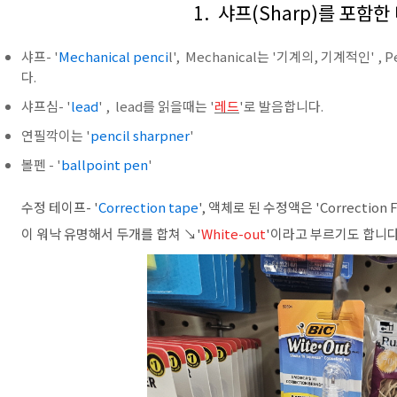
1. 샤프(Sharp)를 포함
샤프- '
Mechanical penci
l', Mechanical는 '기계의, 기계적인' 
다.
샤프심- '
lead
' , lead를 읽을때는 '
레드
'로 발음합니다.
연필깍이는 '
pencil sharpner
'
볼펜 - '
ballpoint pen
'
수정 테이프- '
Correction tape
', 액체로 된 수정액은 'Correctio
이 워낙 유명해서 두개를 합쳐 ↘'
White-out
'이라고 부르기도 합니다