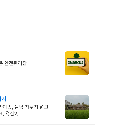
폼 안전관리잡
까지
라이빗, 돌담 자쿠지 넓고
, 욕실2,