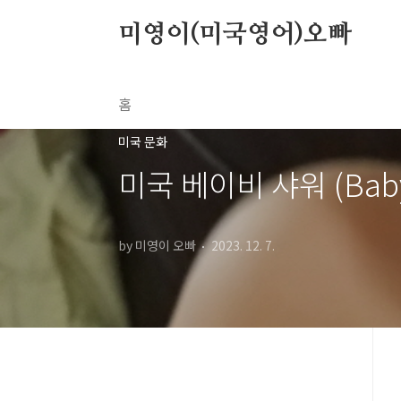
본문 바로가기
미영이(미국영어)오빠
홈
미국 문화
미국 베이비 샤워 (Bab
by 미영이 오빠
2023. 12. 7.