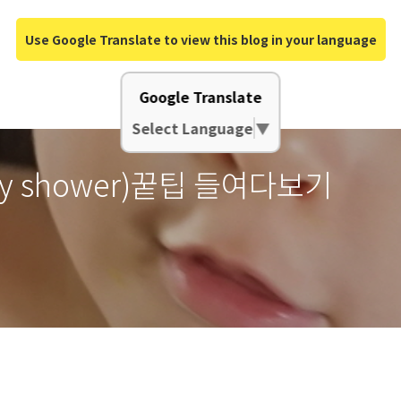
Use Google Translate to view this blog in your language
Google Translate
Select Language
▼
y shower)꿑팁 들여다보기