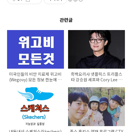
관련글
미국인들의 비만 치료제 위고비
흑백요리사 넷플릭스 트리플스
(Wegovy) 모든 정보 한눈에 알
타 강승원 셰프와 Cory Lee 셰
아보기/위고비 효능과 부작용 알
프의 Benu 알아보기
아보기/방시혁 위고비
내돈내산 스케쳐스(Skechers)
존스 홉킨스 영재 프로그램 CTY