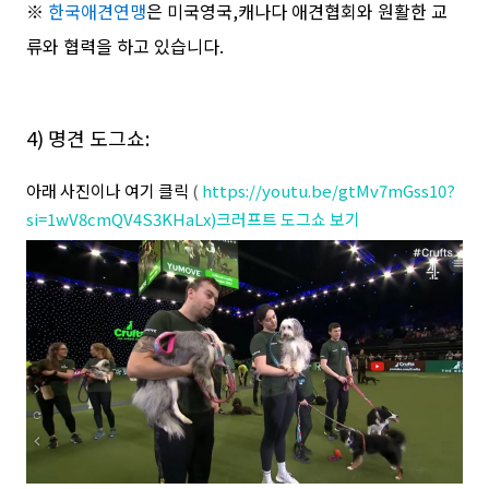
※
한국애견연맹
은 미국영국,캐나다 애견협회와 원활한 교
류와 협력을 하고 있습니다.
4) 명견 도그쇼:
아래 사진이나 여기 클릭
(
https://youtu.be/gtMv7mGss10?
si=1wV8cmQV4S3KHaLx)크러프트 도그쇼 보기