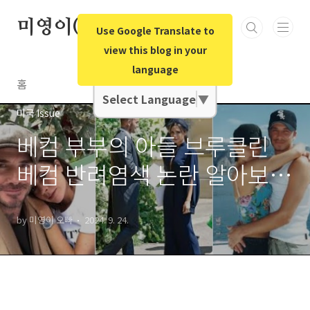
본문 바로가기
미영이(미국영어)오빠
Use Google Translate to
view this blog in your
language
Google Translate
홈
Select Language
▼
미국 Issue
베컴 부부의 아들 브루클린
베컴 반려염색 논란 알아보
기/영국 미국 캐나다 애완협
by 미영이 오빠
2024. 9. 24.
회 알아보기