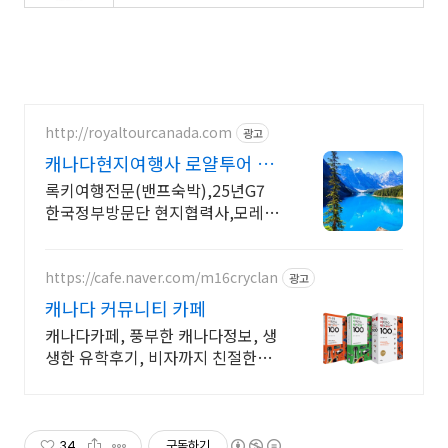
http://royaltourcanada.com
광고
캐나다현지여행사 로얄투어 호
수의 왕 모레인호수 방문
록키여행전문(밴프숙박),25년G7
한국정부방문단 현지협력사,모레인
호수입장 허가보유
https://cafe.naver.com/m16cryclan
광고
캐나다 커뮤니티 카페
캐나다카페, 풍부한 캐나다정보, 생
생한 유학후기, 비자까지 친절한
Q&A
34
구독하기