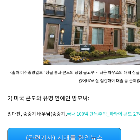
<출처:미주중앙일보 ' 싱글 홈과 콘도의 장점 골고루… 타운 하우스의 매력 싱
없어HOA 잘 점검해야 대출 등 문제없
2) 미국 콘도와 유명 연예인 방모씨:
얼마전, 송중기 배우님(송중기,
국내 100억 단독주택_하와이 콘도 27
(관련기사) 시애틀 한인뉴스