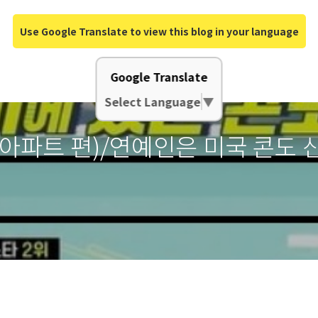
Use Google Translate to view this blog in your language
Google Translate
Select Language
▼
 아파트 편)/연예인은 미국 콘도 