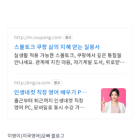
http://m.coupang.com
광고
스몰토크 쿠팡 삶의 지혜 얻는 실용서
실생활 적용 가능한 스몰토크, 쿠팡에서 깊은 통찰을
만나세요. 관계에 지친 마음, 자기계발 도서, 위로받고
와우회원 무료반품하세요.
http://engca.com
광고
인생네컷 직장 영어 배우기 PC/
스마트폰 동영상강의
출근부터 퇴근까지 인생네컷 직장
영어 PC, 모바일로 동시 수강 가능
인강으로 언제 어디서든 공부하세
요! 일타강사직강!
미영이(미국영어)오빠 블로그