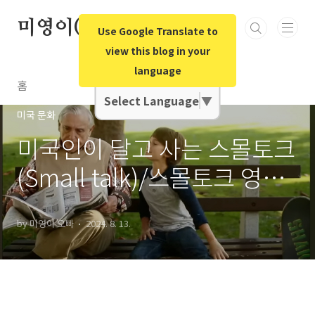
본문 바로가기
미영이(미국영어)오빠
Use Google Translate to
view this blog in your
language
Google Translate
홈
Select Language
▼
미국 문화
미국인이 달고 사는 스몰토크
(Small talk)/스몰토크 영어
표현/영상
by 미영이 오빠
2024. 8. 13.