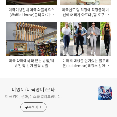
미국여행갈때 미국 와플하우스
미국인도 팁 걱정에 적정금액 계
(Waffle House)들려요/ 계란
산에 머리가 아프다 /팁 호구 안
익힘에 따른 주문 꿀팁/ How
되는 방법 알기
would you like your eggs?
미국 약국에서 약 받는 방법/처
미국 여대생들 인기있는 룰루레
방전 약 받기 꿀팁 방출
몬(Lululemon)레깅스 알아보
기
미영이(미국영어)오빠
미국 영어, 문화, 뉴스를 알려드립니다.
구독하기