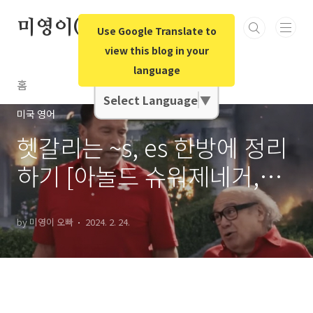
본문 바로가기
미영이(미국영어)오빠
Use Google Translate to
view this blog in your
language
Google Translate
홈
Select Language
▼
미국 영어
헷갈리는 ~s, es 한방에 정리
하기 [아놀드 슈워제네거,영
상有]
by 미영이 오빠
2024. 2. 24.