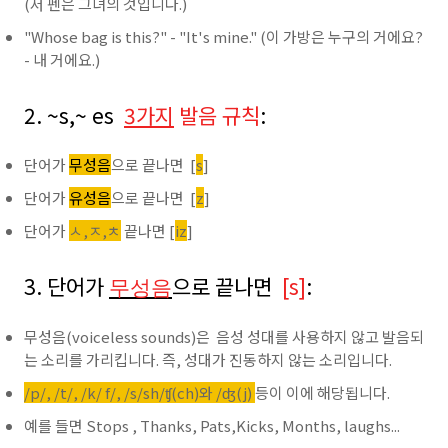
(저 펜은 그녀의 것입니다.)
"Whose bag is this?" - "It's mine." (이 가방은 누구의 거에요?
- 내 거에요.)
2. ~s,~ es
3가지
발음 규칙
:
단어가
무성음
으로 끝나면 [
s
]
단어가
유성음
으로 끝나면 [
z
]
단어가
ㅅ,ㅈ,ㅊ
끝나면 [
iz
]
3. 단어가
으로 끝나면
[s]
:
무성음
무성음(voiceless sounds)은 음성 성대를 사용하지 않고 발음되
는 소리를 가리킵니다. 즉, 성대가 진동하지 않는 소리입니다.
/p/, /t/, /k/ f/, /s/sh/ʧ(ch)와 /ʤ(j)
등이 이에 해당됩니다.
예를 들면 Stops , Thanks, Pats,Kicks, Months, laughs...