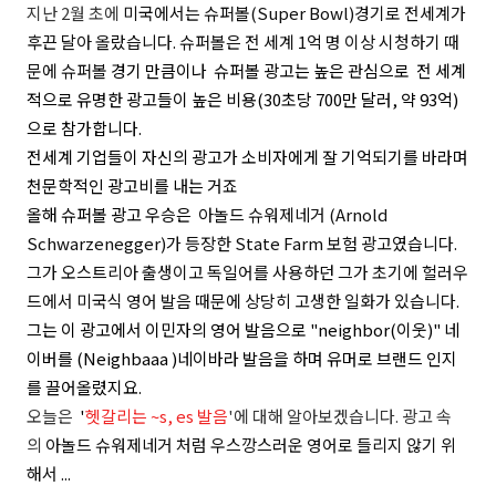
지난 2월 초에
미국에서는 슈퍼볼(Super Bowl)경기로 전세계가
후끈 달아 올랐습니다. 슈퍼볼은 전 세계 1억 명 이상 시청하기 때
문에 슈퍼볼
경기 만큼이나 슈퍼볼 광고는 높은 관심으로 전 세계
적으로 유명한 광고들이
높은 비용(30초당 700만 달러, 약 93억)
으로 참가합니다.
전세계 기업들이 자신의 광고가 소비자에게 잘 기억되기를 바라며
천문학적인 광고비를 내는 거죠
올해 슈퍼볼 광고 우승은
아놀드 슈워제네거 (Arnold
Schwarzenegger)가 등장한 State Farm 보험 광고였습니다.
그가 오스트리아 출생이고 독일어를 사용하던 그가 초기에 헐러우
드에서 미국식 영어 발음 때문에 상당히 고생한 일화가 있습니다.
그는 이 광고에서 이민자의 영어 발음으로 "neighbor(이웃)" 네
이버를 (
Neighbaaa
)네이바라 발음을 하며 유머로 브랜드 인지
를 끌어올렸지요.
오늘은
'
헷갈리는 ~s, es 발음
'에 대해 알아보겠습니다.
광고 속
의
아놀드 슈워제네거 처럼 우스깡스러운 영어로 들리지 않기 위
해서
...