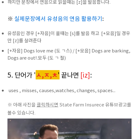
하지만 문장에서 연음으로 읽을때는 [z]을 발음합니다.
※
실제문장에서 유성음의 연음 활용하기
:
유성음인 경우 [+자음]이 올때는 [s]를 발음 하고 [+모음]일 경우
만 [z]를 살려준다
[+자음] Dogs love me (도 ㄱ스) / [+모음] Dogs are barking,
Dogs are out!.모두 (도 ㄱ 절)
5. 단어가 '
ㅅ,ㅈ,ㅊ
'
끝나면
[iz]
:
uses , misses, causes,watches, changes, spaces...
※ 아래 사진을
클릭하시면
State Farm Insurece 유튜브광고를
볼수 있습니다.