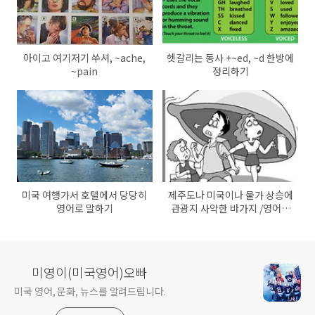
아이고 여기저기 쑤셔, ~ache,
헷갈리는 동사 +~ed, ~d 한방에
~pain
정리하기
미국 여행가서 호텔에서 당당히
제주도나 미국이나 물가 상승에
영어로 말하기
관광지 사악한 바가지 /영어로
Tourist trap
미영이(미국영어)오빠
미국 영어, 문화, 뉴스를 알려드립니다.