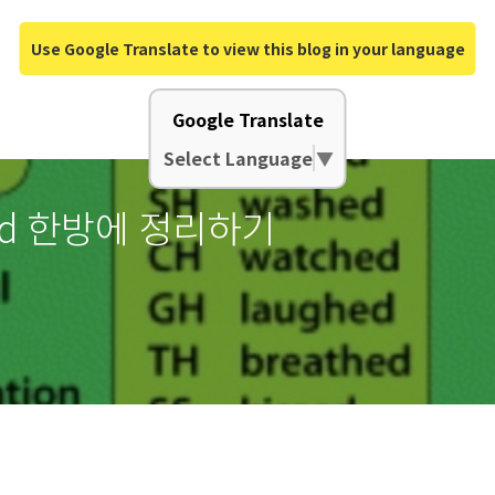
Use Google Translate to view this blog in your language
Google Translate
Select Language
▼
 ~d 한방에 정리하기