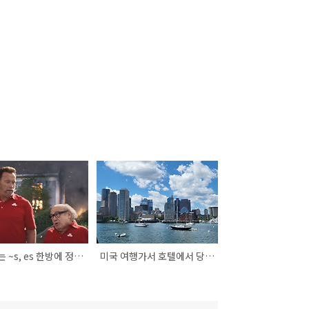
헷갈리는 ~s, es 한방에 정리 하기 [아놀드 슈워제네거,영상有]
미국 여행가서 호텔에서 당당히 영어로 말하기