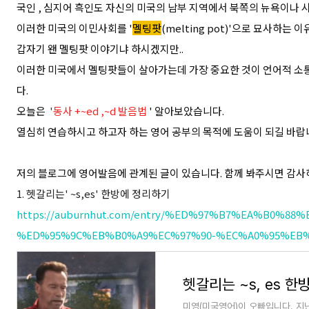
국인 , 심지어 흑인도 자신의 미국의 남부 지역에서 북쪽의 뉴욕이나
이러한 미국의 이민사회를 '
멜팅팟
(
melting po
t)
'
으로 묘사하는 이
갑자기 왠 멜팅팟 이야기냐 하시겠지만..
이러한 미국에서 멜팅팟들이 살아가는데 가장 중요한 것이 언어적 소
다.
오늘은
'
동사 +~ed ,~d 발음법
' 알아보았습니다.
열심히 연습하시고 하고자 하는 영어 공부의 목적에 도움이 되길 바랍
저의 블로그에 영어발음에 관계된 글이 있습니다. 함께 봐주시면 감사
1. 헷갈리는' ~s,es' 한방에 정리하기
https://auburnhut.com/entry/%ED%97%B7%EA%B0%88
%ED%95%9C%EB%B0%A9%EC%97%90-%EC%A0%95%EB
헷갈리는 ~s, es 한
미영(미국영어)이 오빠입니다. 지난