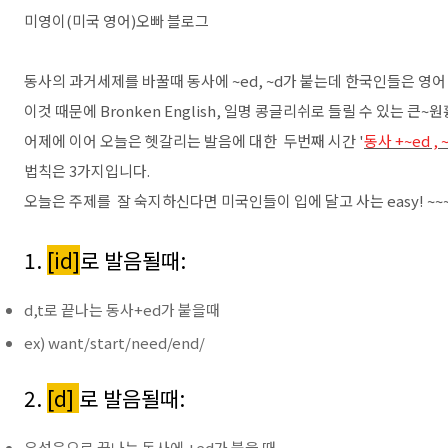
미영이(미국 영어)오빠 블로그
동사의 과거세제를 바꿀때 동사에 ~ed, ~d가 붙는데 한국인들은 영
이것 때문에 Bronken English, 일명 콩글리쉬로 들릴 수 있는 큰~
어제에 이어 오늘은 헷갈리는 발음에 대한 두번째 시간 '
동사 +~ed ,
법칙은 3가지입니다.
오늘은 주제를 잘 숙지하신다면 미국인들이 입에 달고 사는 easy! ~~
1.
[id]
로 발음될때:
d,t로 끝나는 동사+ed가 붙을때
ex) want/start/need/end/
2.
[d]
로 발음될때:
유성음으로 끝나는 동사에 +ed가 붙을 때