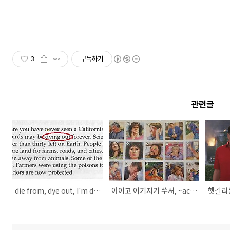
3
구독하기
관련글
die from, dye out, I'm dying to~, perish
아이고 여기저기 쑤셔, ~ache, ~pain