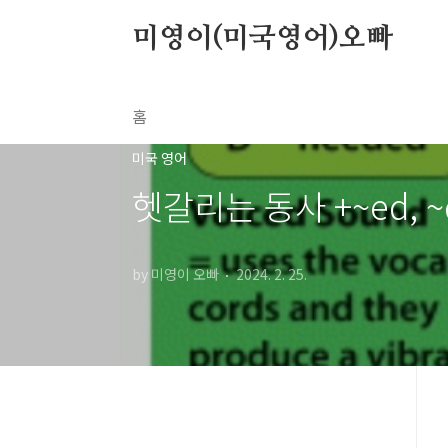
본문 바로가기
미영이(미국영어)오빠
홈
미국 영어
헷갈리는 동사 +~ed,
by 미영이 오빠
2024. 2. 25.