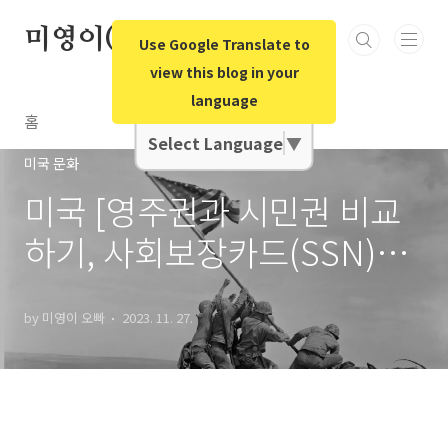
본문 바로가기
미영이(미국영어)오빠
Use Google Translate to
view this blog in your
language
Google Translate
홈
Select Language
▼
미국 문화
미국 [영주권과 시민권 비교
하기, 사회보장카드(SSN)
는?]
by 미영이 오빠
2023. 11. 27.