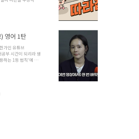
 유튜브 성공의 공통점은
다. 라미란이 "남편을
 없었다"며 솔직히 대답
 영어 1탄
×한가인 유튜브
어공부 시간이 되리라 생
하는 1등 법칙'에 대
 하우위 X 한가인 (유
정단어를 의문사로 만든
.I thought it
 my money(니가 원하